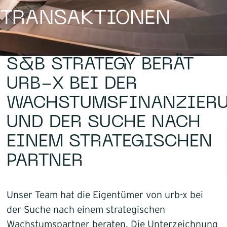
TRANSAKTIONEN
Infrastruktur
Logistik
S&B STRATEGY BERÄT
URB-X BEI DER
WACHSTUMSFINANZIER
UND DER SUCHE NACH
EINEM STRATEGISCHEN
PARTNER
Unser Team hat die Eigentümer von urb-x bei
der Suche nach einem strategischen
Wachstumspartner beraten. Die Unterzeichnung