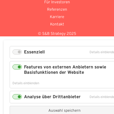
Für Investoren
Referenzen
Karriere
Kontakt
© S&B Strategy 2025
Essenziell
Details einblend
Features von externen Anbietern sowie
Basisfunktionen der Website
für
Details einblenden
Features
von
Analyse über Drittanbieter
Details einblend
externen
Anbietern
sowie
Auswahl speichern