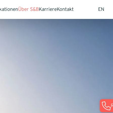
kationen
Über S&B
Karriere
Kontakt
EN
hmen
dien
Unser Ansatz
Offene Stellen
smodell transformieren
ghts
Team
Erfahrungsberichte
sse
Referenzen
Abläufe optimieren
S&B Capital
dengruppen erschließen
 und Märkte durchdringen
 Verkauf von Unternehmen
mensnachfolge regeln
en
al Assessment & Commercial Due Diligence
eation
tegie