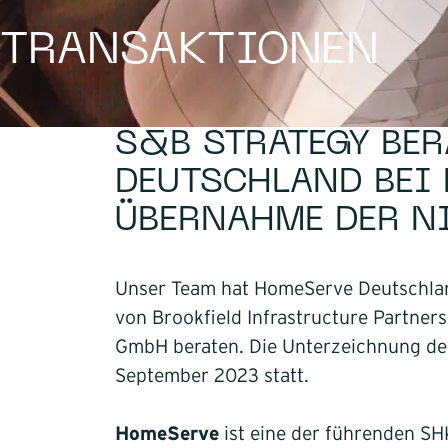
Infrastruktur
TRANSAKTIONEN
Logistik
S&B STRATEGY BE
DEUTSCHLAND BEI 
ÜBERNAHME DER N
Unser Team hat HomeServe Deutschlan
von Brookfield Infrastructure Partner
GmbH beraten. Die Unterzeichnung der
September 2023 statt.
HomeServe
ist eine der führenden S