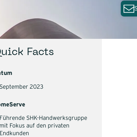
Build
te
ührung
uick Facts
atum
September 2023
ktur
omeServe
swertrechner
Führende SHK-Handwerksgruppe
mit Fokus auf den privaten
Endkunden