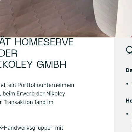
Buy and 
Themengebie
Industrie
Handel
Bauausf
RÄT HOMESERVE
Service
Q
DER
Software
IKOLEY GMBH
Energie
D
Mobilität
d, ein Portfoliounternehmen
Infrastru
s, beim Erwerb der Nikoley
Logistik
H
 Transaktion fand im
Unternehmen
HK-Handwerksgruppen mit