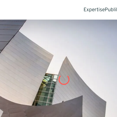
Expertise
Publi
Für Unterne
Stu
Geschäft
Insi
Pre
Interne 
Neue Kun
Regionen
Zukauf &
Unterneh
Für Investor
Commerci
(CDD)
Value Cr
Exit-Stra