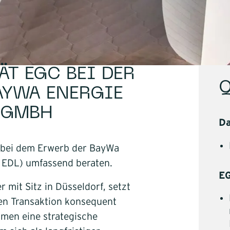
Buy and 
Themengebie
Industrie
Handel
Bauausf
ÄT EGC BEI DER
Service
Q
AYWA ENERGIE
Software
 GMBH
Energie
D
Mobilität
 bei dem Erwerb der BayWa
Infrastru
 EDL) umfassend beraten.
Logistik
E
Unternehmen
r mit Sitz in Düsseldorf, setzt
en Transaktion konsequent
hmen eine strategische