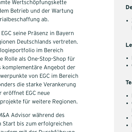
samte Wertschöpfungskette
De
dem Betrieb und der Wartung
ialbeschaffung ab.
 EGC seine Präsenz in Bayern
egionen Deutschlands vertreten.
Le
logieportfolio im Bereich
e Rolle als One-Stop-Shop für
as komplementäre Angebot der
hwerpunkte von EGC im Bereich
T
nders die starke Verankerung
 eröffnet EGC neue
rojekte für weitere Regionen.
 M&A Advisor während des
 Start bis zum erfolgreichen