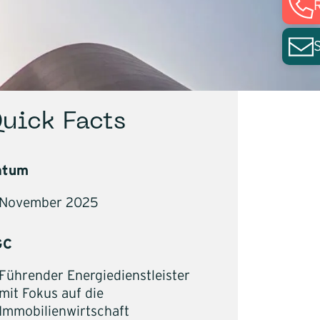
Build
te
ührung
uick Facts
atum
November 2025
ktur
GC
swertrechner
Führender Energiedienstleister
mit Fokus auf die
Immobilienwirtschaft