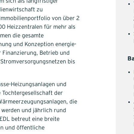
 sich als langfristiger
ienwirtschaft zu
 Immobilienportfolio von über 2
00 Heizzentralen für mehr als
hmen die gesamte
nung und Konzeption energie-
 Finanzierung, Betrieb und
B
d Stromversorgungsnetzen bis
masse-Heizungsanlagen und
Tochtergesellschaft der
 Wärmeerzeugungsanlagen, die
werden und jährlich rund
L betreut eine breite
 und öffentliche