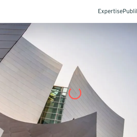
Expertise
Publi
Für Unterne
Stu
Geschäft
Insi
Pre
Interne 
Neue Kun
Regionen
Zukauf &
Unterneh
Für Investor
Commerci
(CDD)
Value Cr
Exit-Stra