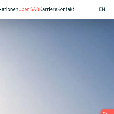
kationen
Über S&B
Karriere
Kontakt
EN
hmen
dien
Unser Ansatz
Offene Stellen
smodell transformieren
ghts
Team
Erfahrungsberichte
sse
Referenzen
Abläufe optimieren
S&B Capital
dengruppen erschließen
 und Märkte durchdringen
 Verkauf von Unternehmen
mensnachfolge regeln
en
al Assessment & Commercial Due Diligence
eation
tegie