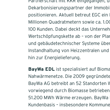
Partnerschaft mit KKR eingegangen, um
Dekarbonisierungspartner der Immobil
positionieren. Aktuell betreut EGC ein
Millionen Quadratmetern sowie ca. 1.0
100 Kunden. Dabei deckt das Unterne
Wertschöpfungskette ab – von der Pla
und gebäudetechnischer Systeme über
Instandhaltung von Heizzentralen un
hin zur Energielieferung.
BayWa EDL
ist spezialisiert auf Bio
Nahwärmenetze. Die 2009 gegründete 
BayWa AG betreibt an 52 Standorten
vorwiegend durch Biomasse betrieben 
51.200 MWh Wärme erzeugen. BayWa ED
Kundenbasis – insbesondere Kommunen