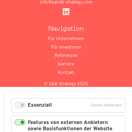
info@sandb-strategy.com
Navigation
Für Unternehmen
Für Investoren
Referenzen
Karriere
Kontakt
© S&B Strategy 2025
Essenziell
für
Details einblenden
Essenz
Features von externen Anbietern
sowie Basisfunktionen der Website